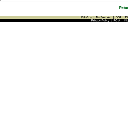
Retu
USA Gov
|
No Fear Act
|
DOI
|
Di
Privacy Policy
|
FOIA
|
Ki