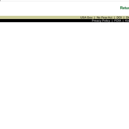
Retu
USA Gov
|
No Fear Act
|
DOI
|
Di
Privacy Policy
|
FOIA
|
Ki