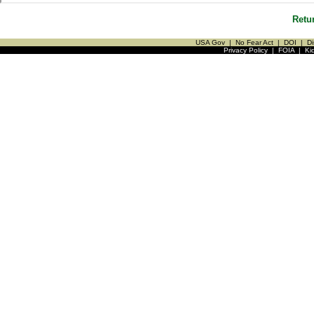
Retu
USA Gov
|
No Fear Act
|
DOI
|
Di
Privacy Policy
|
FOIA
|
Ki