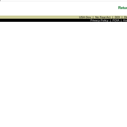
Retu
USA Gov
|
No Fear Act
|
DOI
|
Di
Privacy Policy
|
FOIA
|
Ki