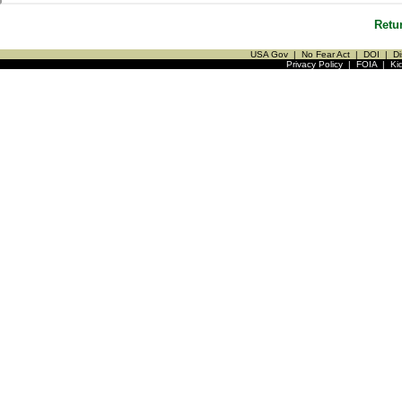
Retu
USA Gov
|
No Fear Act
|
DOI
|
Di
Privacy Policy
|
FOIA
|
Ki