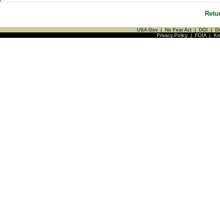
Retu
USA Gov
|
No Fear Act
|
DOI
|
Di
Privacy Policy
|
FOIA
|
Ki