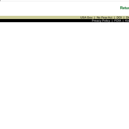
Retu
USA Gov
|
No Fear Act
|
DOI
|
Di
Privacy Policy
|
FOIA
|
Ki