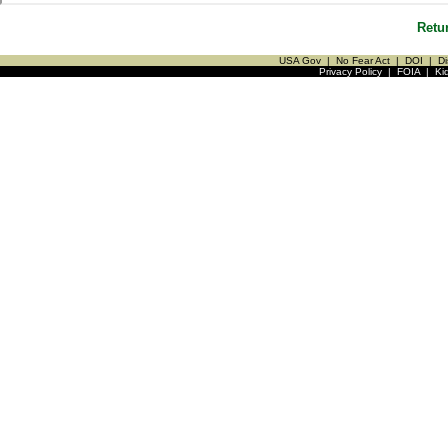
Retu
USA Gov
|
No Fear Act
|
DOI
|
Di
Privacy Policy
|
FOIA
|
Ki