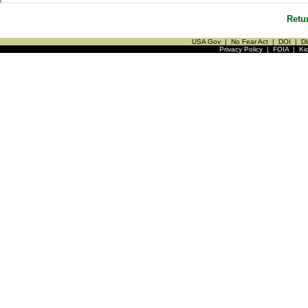
Retu
USA Gov
|
No Fear Act
|
DOI
|
Di
Privacy Policy
|
FOIA
|
Ki