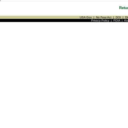
Retu
USA Gov
|
No Fear Act
|
DOI
|
Di
Privacy Policy
|
FOIA
|
Ki