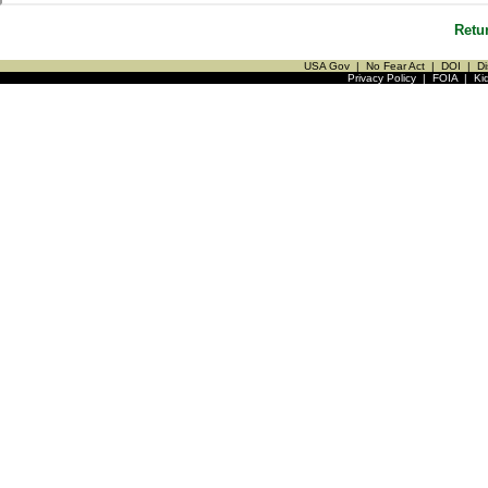
Retu
USA Gov
|
No Fear Act
|
DOI
|
Di
Privacy Policy
|
FOIA
|
Ki