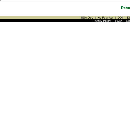
Retu
USA Gov
|
No Fear Act
|
DOI
|
Di
Privacy Policy
|
FOIA
|
Ki