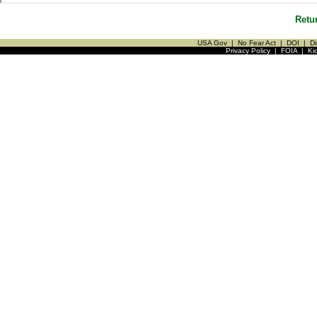
Retu
USA Gov
|
No Fear Act
|
DOI
|
Di
Privacy Policy
|
FOIA
|
Ki