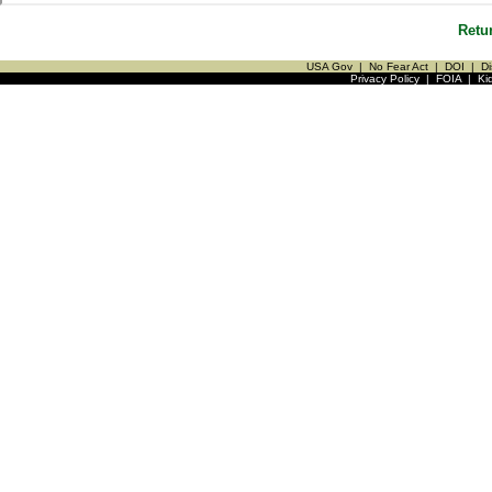
Retu
USA Gov
|
No Fear Act
|
DOI
|
Di
Privacy Policy
|
FOIA
|
Ki