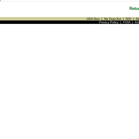
Retu
USA Gov
|
No Fear Act
|
DOI
|
Di
Privacy Policy
|
FOIA
|
Ki