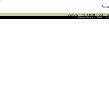
Retu
USA Gov
|
No Fear Act
|
DOI
|
Di
Privacy Policy
|
FOIA
|
Ki