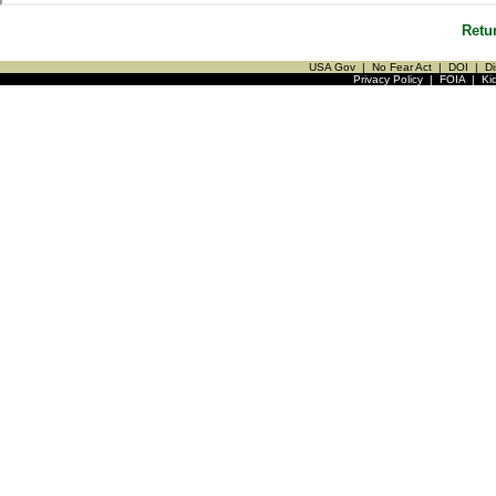
Retu
USA Gov
|
No Fear Act
|
DOI
|
Di
Privacy Policy
|
FOIA
|
Ki