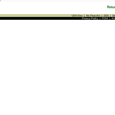
Retu
USA Gov
|
No Fear Act
|
DOI
|
Di
Privacy Policy
|
FOIA
|
Ki