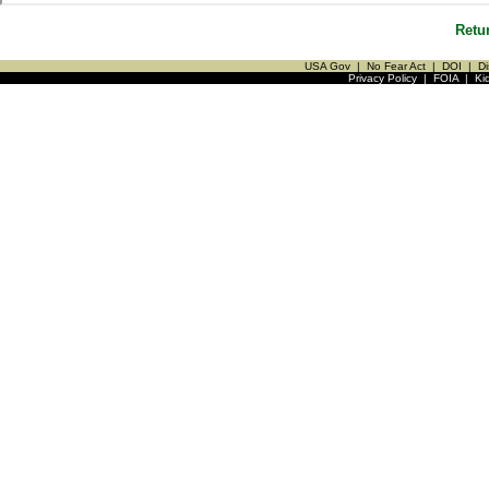
Retu
USA Gov
|
No Fear Act
|
DOI
|
Di
Privacy Policy
|
FOIA
|
Ki