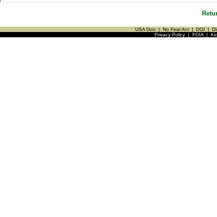
Retu
USA Gov
|
No Fear Act
|
DOI
|
Di
Privacy Policy
|
FOIA
|
Ki