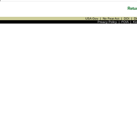
Retu
USA Gov
|
No Fear Act
|
DOI
|
Di
Privacy Policy
|
FOIA
|
Ki