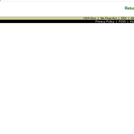
Retu
USA Gov
|
No Fear Act
|
DOI
|
Di
Privacy Policy
|
FOIA
|
Ki