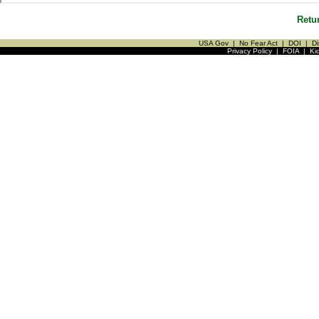
Retu
USA Gov
|
No Fear Act
|
DOI
|
Di
Privacy Policy
|
FOIA
|
Ki