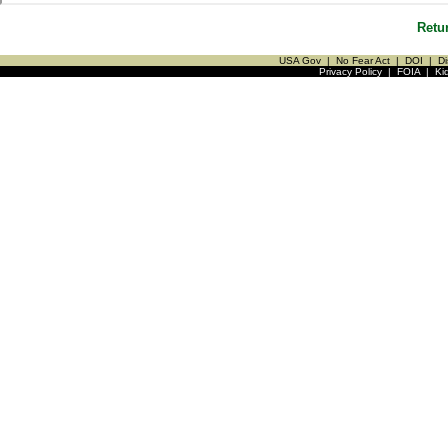
Retu
USA Gov
|
No Fear Act
|
DOI
|
Di
Privacy Policy
|
FOIA
|
Ki