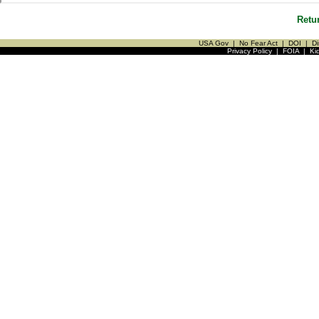
Retu
USA Gov
|
No Fear Act
|
DOI
|
Di
Privacy Policy
|
FOIA
|
Ki