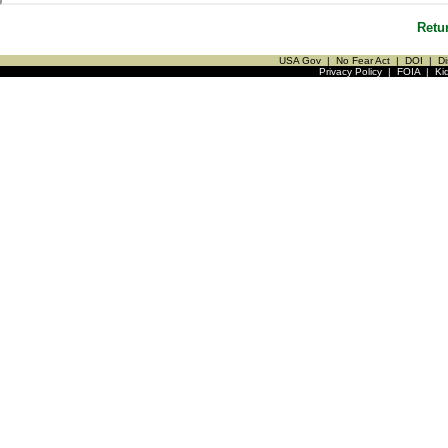
Retu
USA Gov
|
No Fear Act
|
DOI
|
Di
Privacy Policy
|
FOIA
|
Ki