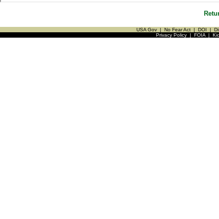
Retu
USA Gov
|
No Fear Act
|
DOI
|
Di
Privacy Policy
|
FOIA
|
Ki