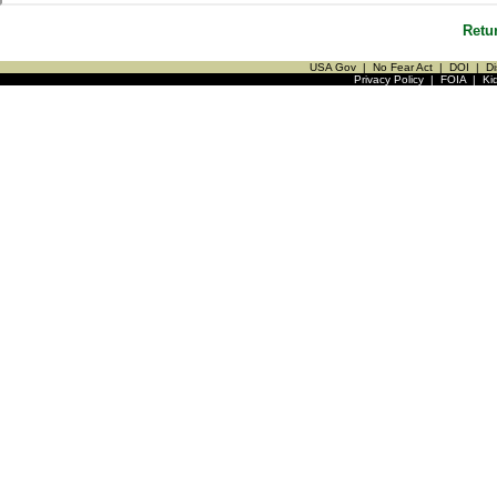
Retu
USA Gov
|
No Fear Act
|
DOI
|
Di
Privacy Policy
|
FOIA
|
Ki