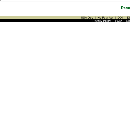
Retu
USA Gov
|
No Fear Act
|
DOI
|
Di
Privacy Policy
|
FOIA
|
Ki