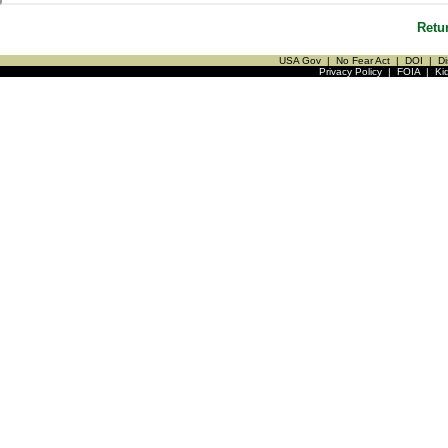
Retu
USA Gov
|
No Fear Act
|
DOI
|
Di
Privacy Policy
|
FOIA
|
Ki