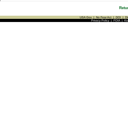
Retu
USA Gov
|
No Fear Act
|
DOI
|
Di
Privacy Policy
|
FOIA
|
Ki