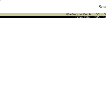
Retu
USA Gov
|
No Fear Act
|
DOI
|
Di
Privacy Policy
|
FOIA
|
Ki