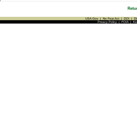
Retu
USA Gov
|
No Fear Act
|
DOI
|
Di
Privacy Policy
|
FOIA
|
Ki