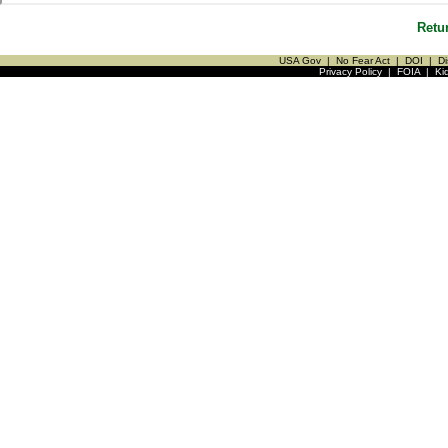
Retu
USA Gov
|
No Fear Act
|
DOI
|
Di
Privacy Policy
|
FOIA
|
Ki