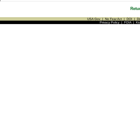
Retu
USA Gov
|
No Fear Act
|
DOI
|
Di
Privacy Policy
|
FOIA
|
Ki