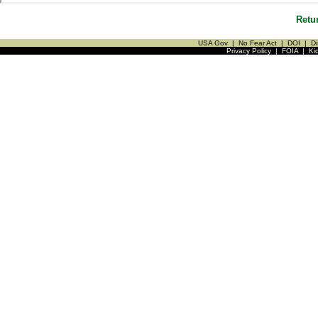
Retu
USA Gov
|
No Fear Act
|
DOI
|
Di
Privacy Policy
|
FOIA
|
Ki