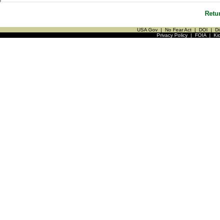
Retu
USA Gov
|
No Fear Act
|
DOI
|
Di
Privacy Policy
|
FOIA
|
Ki