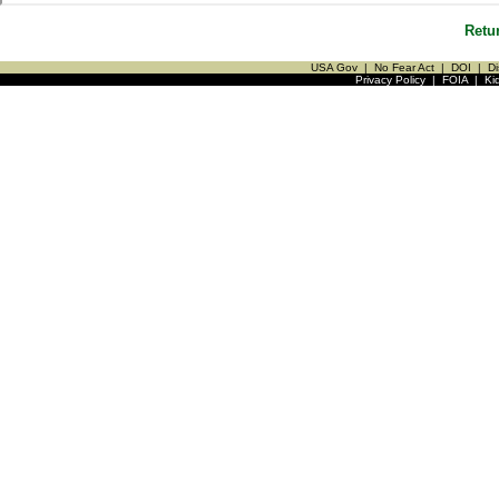
Retu
USA Gov
|
No Fear Act
|
DOI
|
Di
Privacy Policy
|
FOIA
|
Ki