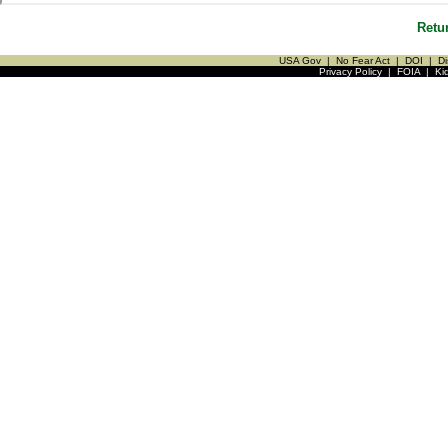
Retu
USA Gov
|
No Fear Act
|
DOI
|
Di
Privacy Policy
|
FOIA
|
Ki