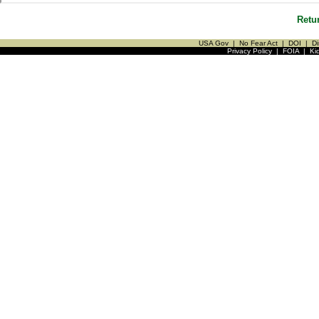
Retu
USA Gov
|
No Fear Act
|
DOI
|
Di
Privacy Policy
|
FOIA
|
Ki