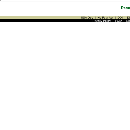
Retu
USA Gov
|
No Fear Act
|
DOI
|
Di
Privacy Policy
|
FOIA
|
Ki