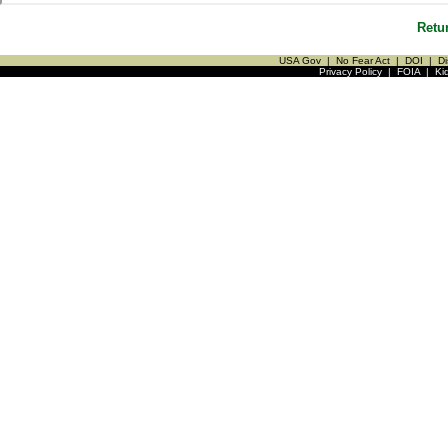
Retu
USA Gov
|
No Fear Act
|
DOI
|
Di
Privacy Policy
|
FOIA
|
Ki