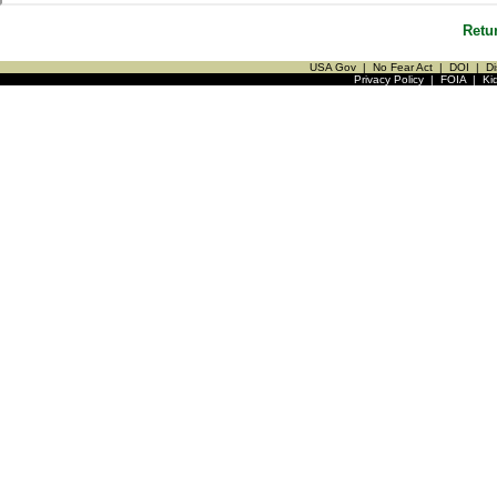
Retu
USA Gov
|
No Fear Act
|
DOI
|
Di
Privacy Policy
|
FOIA
|
Ki