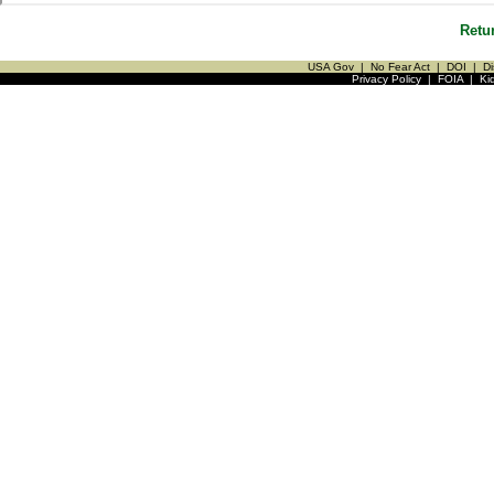
Retu
USA Gov
|
No Fear Act
|
DOI
|
Di
Privacy Policy
|
FOIA
|
Ki