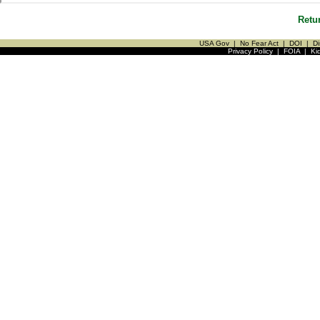
Retu
USA Gov
|
No Fear Act
|
DOI
|
Di
Privacy Policy
|
FOIA
|
Ki