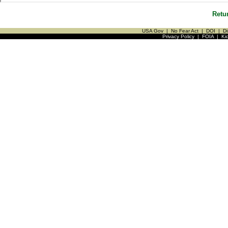
Retu
USA Gov
|
No Fear Act
|
DOI
|
Di
Privacy Policy
|
FOIA
|
Ki