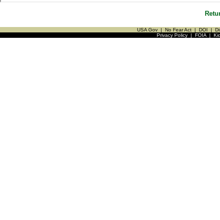
Retu
USA Gov
|
No Fear Act
|
DOI
|
Di
Privacy Policy
|
FOIA
|
Ki