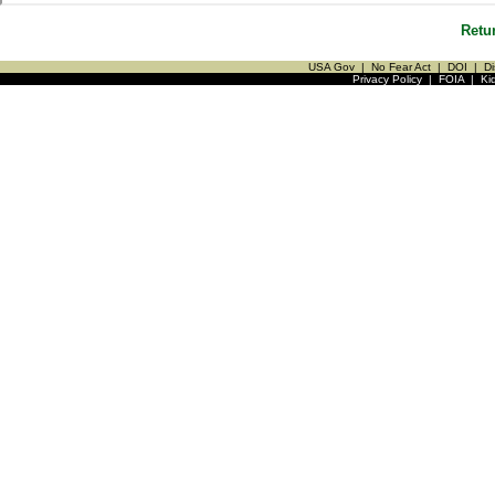
Retu
USA Gov
|
No Fear Act
|
DOI
|
Di
Privacy Policy
|
FOIA
|
Ki