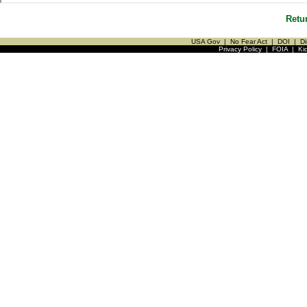
Retu
USA Gov
|
No Fear Act
|
DOI
|
Di
Privacy Policy
|
FOIA
|
Ki