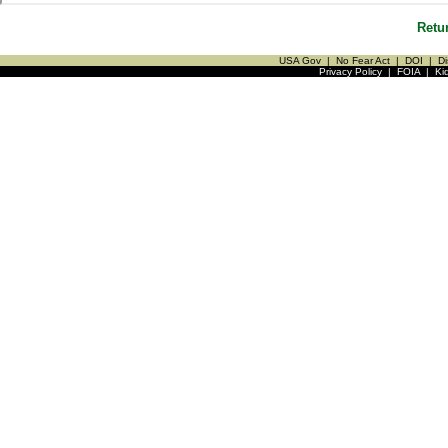
Retu
USA Gov
|
No Fear Act
|
DOI
|
Di
Privacy Policy
|
FOIA
|
Ki